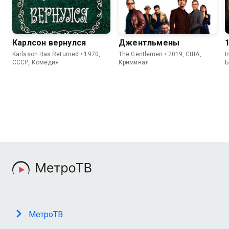
Карлсон вернулся
Джентльмены
Karlsson Has Returned • 1970,
The Gentlemen • 2019, США,
I
СССР, Комедия
Криминал
Б
МетроТВ