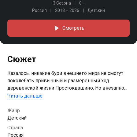
3 Сезона
0+
Россия
2018 – 2026
Детский
Смотреть
Сюжет
Казалось, никакие бури внешнего мира не смогут
поколебать привычный и размеренный ход
деревенской жизни Простоквашино. Но внезапно
всё изменилось с появлением одной маленькой
Читать дальше
девочки, родной сестры Дяди Фёдора. И имя этой
девочки - Вера Павловна
Жанр
Детский
Страна
Россия