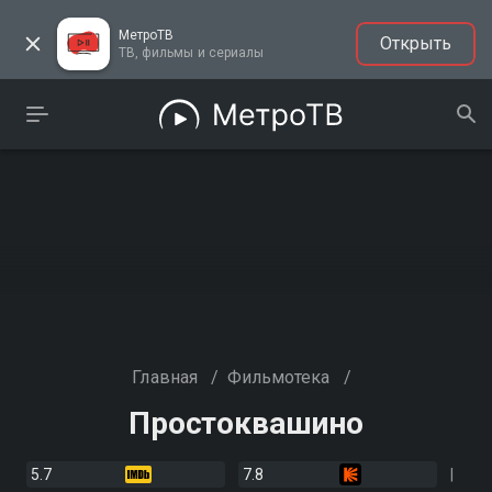
МетроТВ
Открыть
ТВ, фильмы и сериалы
Главная
/
Фильмотека
/
Простоквашино
5.7
7.8