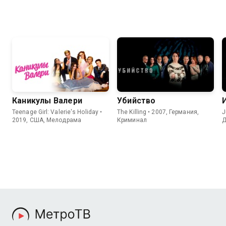
Каникулы Валери
Убийство
Teenage Girl: Valerie's Holiday •
The Killing • 2007, Германия,
J
2019, США, Мелодрама
Криминал
Д