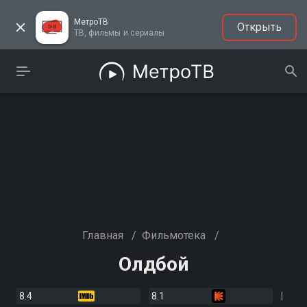
МетроТВ
Открыть
ТВ, фильмы и сериалы
Главная
/
Фильмотека
/
Олдбой
8.4
8.1