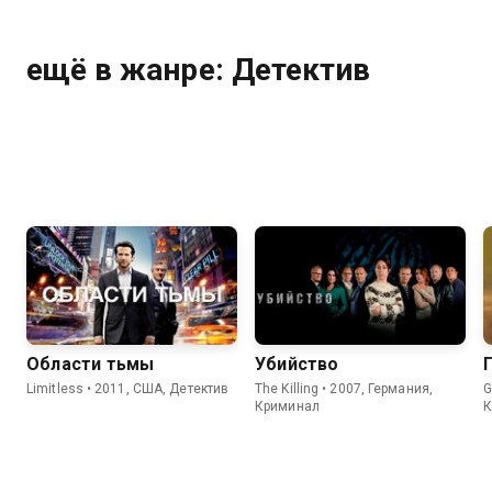
ещё в жанре: Детектив
Области тьмы
Убийство
Limitless • 2011, США, Детектив
The Killing • 2007, Германия,
G
Криминал
К