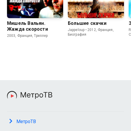
Мишель Вальян.
Большие скачки
Жажда скорости
Jappeloup • 2012, Франция,
R
Биография
С
2003, Франция, Триллер
МетроТВ