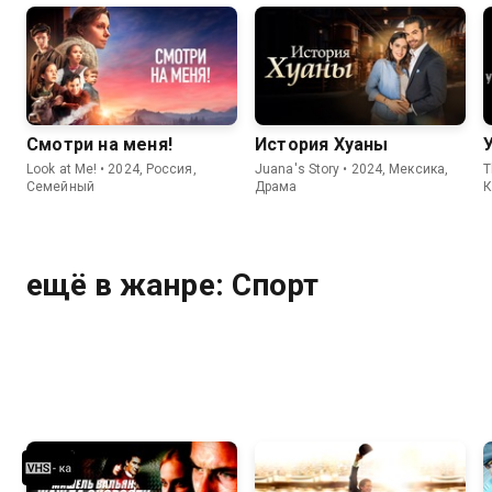
Смотри на меня!
История Хуаны
Look at Me! • 2024, Россия,
Juana's Story • 2024, Мексика,
T
Семейный
Драма
К
ещё в жанре: Спорт