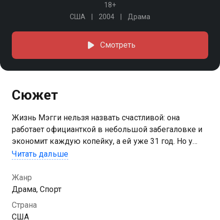
18+
США
2004
Драма
Смотреть
Сюжет
Жизнь Мэгги нельзя назвать счастливой: она
работает официанткой в небольшой забегаловке и
экономит каждую копейку, а ей уже 31 год. Но у
Мэгги есть мечта - выиграть турнир по боксу, и,
Читать дальше
кажется, её ничто не может остановить
Жанр
Драма, Спорт
Страна
США