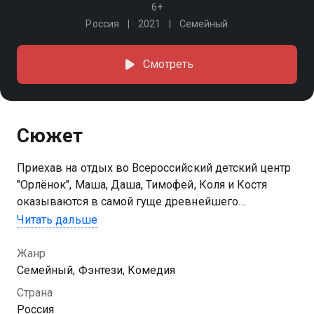
6+
Россия
2021
Семейный
Смотреть
Сюжет
Приехав на отдых во Всероссийский детский центр
"Орлёнок", Маша, Даша, Тимофей, Коля и Костя
оказываются в самой гуще древнейшего
противостояния сил добра и зла. Пробудив одного
Читать дальше
из семи каменных старцев, ребята становятся
частью одной из легенд
Жанр
Семейный, Фэнтези, Комедия
Страна
Россия