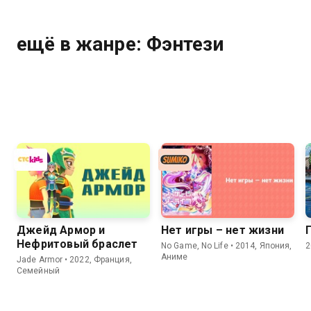
ещё в жанре: Фэнтези
Джейд Армор и
Нет игры – нет жизни
Нефритовый браслет
No Game, No Life • 2014, Япония,
2
Аниме
Jade Armor • 2022, Франция,
Семейный