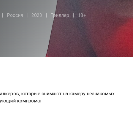
Россия
2023
Триллер
18+
талкеров, которые снимают на камеру незнакомых
игующий компромат