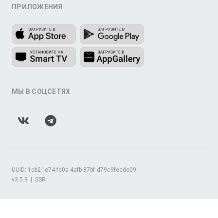
ПРИЛОЖЕНИЯ
МЫ В СОЦСЕТЯХ
UUID: 1cb21e74-fd0a-4afb-87bf-d79c9fecde09
v3.5.9
|
SSR