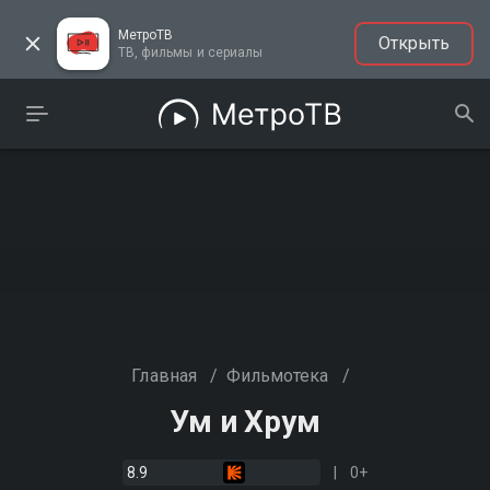
МетроТВ
Открыть
ТВ, фильмы и сериалы
Главная
/
Фильмотека
/
Ум и Хрум
8.9
0+