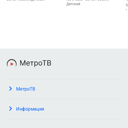
Детский
S
•
МетроТВ
Информация