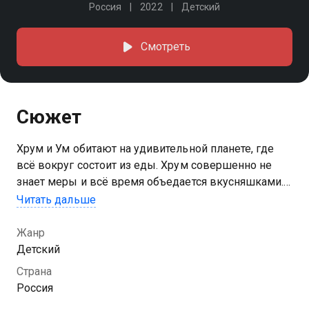
Россия
2022
Детский
Смотреть
Сюжет
Хрум и Ум обитают на удивительной планете, где
всё вокруг состоит из еды. Хрум совершенно не
знает меры и всё время объедается вкусняшками.
И теперь уже его умнейшему лучшему другу Уму
Читать дальше
предстоит выпутываться из разных неприятностей
Жанр
Детский
Страна
Россия