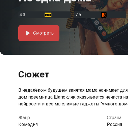
4.3
7.5
Смотреть
Сюжет
В недалёком будущем занятая мама нанимает дл
дом преемница Шапокляк оказывается нечиста на 
нейросети и все мыслимые гаджеты "умного дом
Жанр
Страна
Комедия
Россия