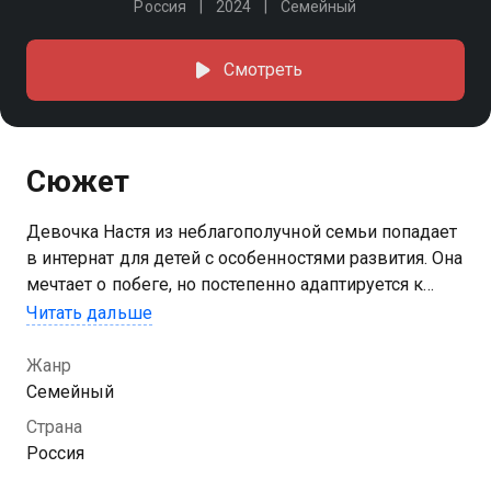
Россия
2024
Семейный
Смотреть
Сюжет
Девочка Настя из неблагополучной семьи попадает
в интернат для детей с особенностями развития. Она
мечтает о побеге, но постепенно адаптируется к
новой жизни. Но районные власти хотят снести его
Читать дальше
здание под постройку торгового центра
Жанр
Семейный
Страна
Россия