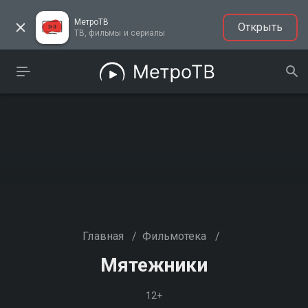
МетроТВ
Открыть
ТВ, фильмы и сериалы
Главная
/
Фильмотека
/
Мятежники
12+