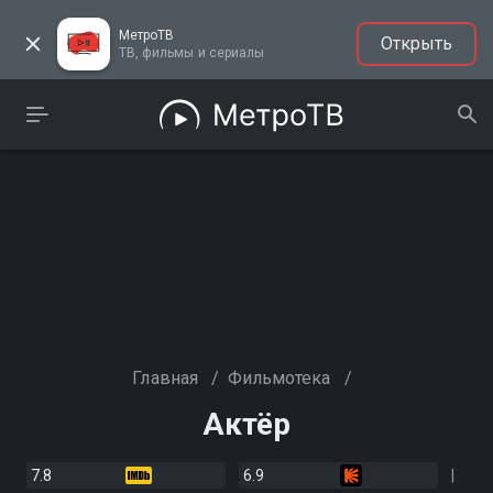
МетроТВ
Открыть
ТВ, фильмы и сериалы
Главная
/
Фильмотека
/
Актёр
7.8
6.9