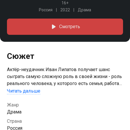
16+
Россия
2022
Драма
Смотреть
Сюжет
Актёр-неудачник Иван Липатов получает шанс
сыграть самую сложную роль в своей жизни - роль
реального человека, у которого есть семья, работа и
очень много проблем, от решения которых зависит
Читать дальше
безопасность большого количества людей
Жанр
Драма
Страна
Россия