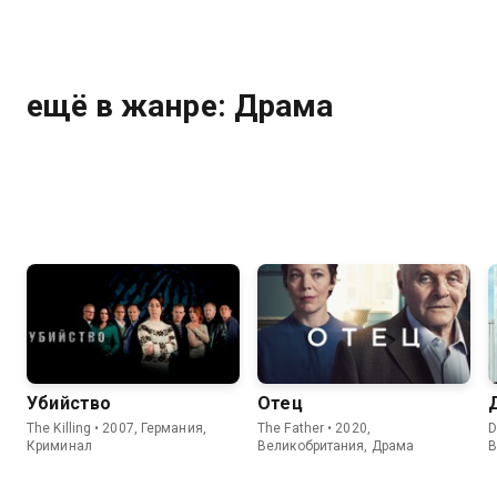
ещё в жанре: Драма
Убийство
Отец
The Killing • 2007, Германия,
The Father • 2020,
D
Криминал
Великобритания, Драма
В