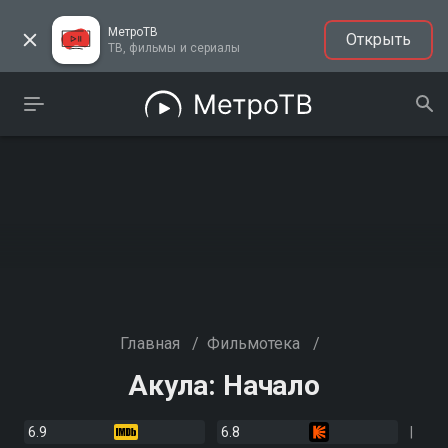
МетроТВ
Открыть
ТВ, фильмы и сериалы
Главная
/
Фильмотека
/
Акула: Начало
6.9
6.8