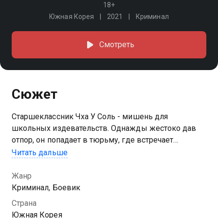
18+
Южная Корея
2021
Криминал
Смотреть
Сюжет
Старшеклассник Чха У Соль - мишень для
школьных издевательств. Однажды жестоко дав
отпор, он попадает в тюрьму, где встречает
чемпиона по боям без правил. Тот соглашается
Читать дальше
показать ему лучшие приёмы самообороны
Жанр
Криминал, Боевик
Страна
Южная Корея