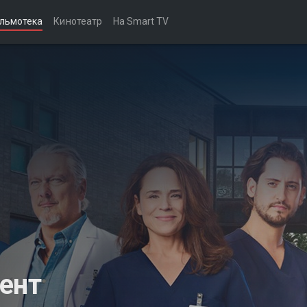
льмотека
Кинотеатр
На Smart TV
ент