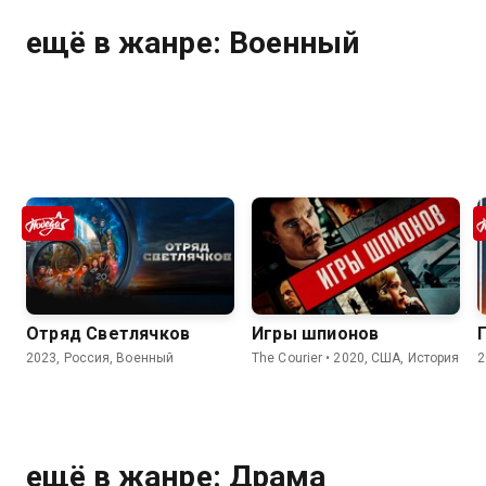
ещё в жанре: Военный
Отряд Светлячков
Игры шпионов
2023, Россия, Военный
The Courier • 2020, США, История
2
ещё в жанре: Драма