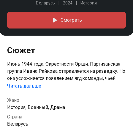
Беларусь
2024
История
Смотреть
Сюжет
Июнь 1944 года. Окрестности Орши. Партизанская
группа Ивана Райкова отправляется на разведку. Но
она усложняется появлением ягдкоманды, чьей
основной задачей становится зачистка партизанской
Читать дальше
активности в регионе
Жанр
История, Военный, Драма
Страна
Беларусь