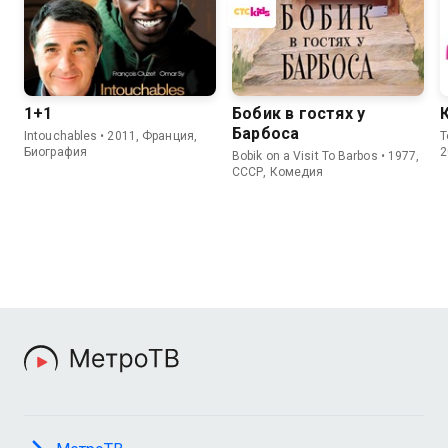
1+1
Бобик в гостях у
Барбоса
Intouchables • 2011, Франция,
T
Биография
2
Bobik on a Visit To Barbos • 1977,
СССР, Комедия