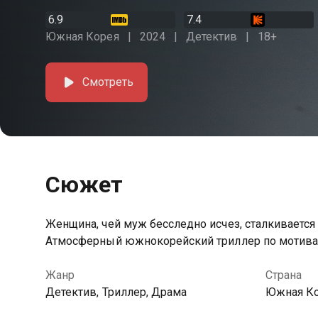
6.9
7.4
Южная Корея
2024
Детектив
18+
Смотреть
Сюжет
Женщина, чей муж бесследно исчез, сталкиваетс
Атмосферный южнокорейский триллер по мотивам
Жанр
Страна
Детектив, Триллер, Драма
Южная К