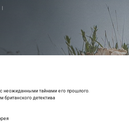
я с неожиданными тайнами его прошлого.
 британского детектива
орея