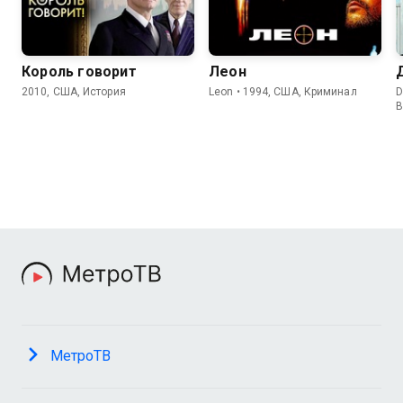
Король говорит
Леон
2010, США, История
Leon • 1994, США, Криминал
D
В
МетроТВ