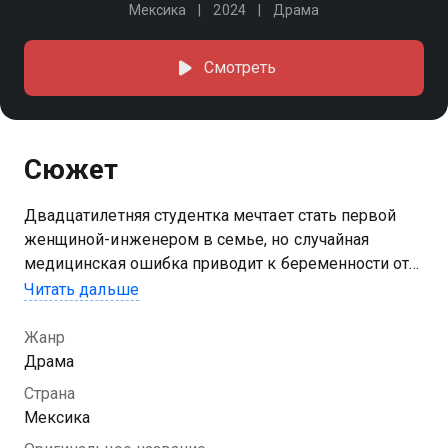
Мексика
2024
Драма
Смотреть
Сюжет
Двадцатилетняя студентка мечтает стать первой
женщиной-инженером в семье, но случайная
медицинская ошибка приводит к беременности от
незнакомого мужчины. Теперь ей предстоит
Читать дальше
решить, как жить дальше
Жанр
Драма
Страна
Мексика