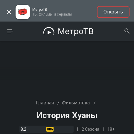
МетроТВ
Открыть
ТВ, фильмы и сериалы
Главная
/
Фильмотека
/
История Хуаны
8.2
2 Сезона
18+