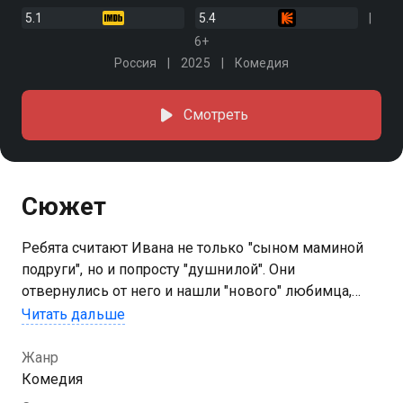
5.1
5.4
6+
Россия
2025
Комедия
Смотреть
Сюжет
Ребята считают Ивана не только "сыном маминой
подруги", но и попросту "душнилой". Они
отвернулись от него и нашли "нового" любимца,
которым стал спортсмен Олег. Ивану придётся
Читать дальше
обойти соперника на соревнованиях по
сноукаякингу, чтобы вернуть друзей
Жанр
Комедия