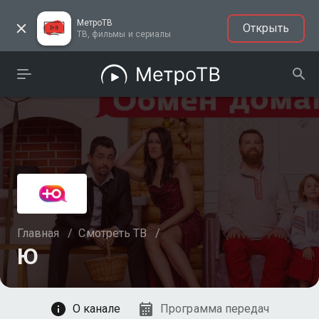
МетроТВ
Открыть
ТВ, фильмы и сериалы
Главная
/
Смотреть ТВ
/
Ю
Смотреть
О канале
Программа передач