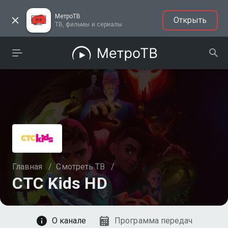
МетроТВ
Открыть
ТВ, фильмы и сериалы
Главная
/
Смотреть ТВ
/
СТС Kids HD
Смотреть
О канале
Программа передач