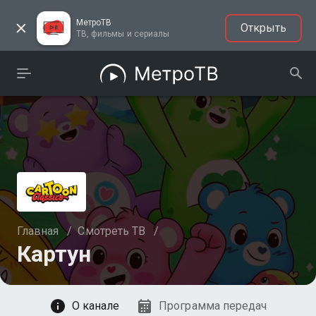
МетроТВ
Открыть
ТВ, фильмы и сериалы
Главная
/
Смотреть ТВ
/
Картун
Смотреть
О канале
Программа передач