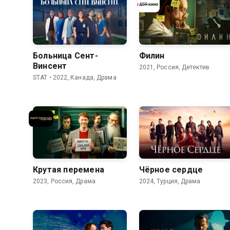
8.0
7.2
7.5
6.4
Больница Сент-
Филин
Винсент
2021, Россия, Детектив
STAT • 2022, Канада, Драма
7.7
6.1
7.9
5.9
Крутая перемена
Чёрное сердце
2023, Россия, Драма
2024, Турция, Драма