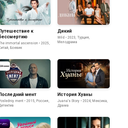
7.3
8.3
6.9
Путешествие к
Дикий
бессмертию
Wild • 2023, Турция,
Мелодрама
The immortal ascension • 2025,
Китай, Боевик
7.8
4.7
8.2
Последний мент
История Хуаны
Posledniy ment • 2015, Россия,
Juana's Story • 2024, Мексика,
Детектив
Драма