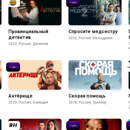
7.4
8.0
7.6
Провинциальный
Спросите медсестру
детектив
2020, Россия, Мелодрама
2022, Россия, Детектив
7.1
5.4
7.6
5.3
Актёрище
Скорая помощь
2025, Россия, Комедия
2018, Россия, Триллер