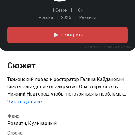
1 Сезон
16+
Россия
2026
Реалити
Смотреть
На ножах с Галиной Алексеевой
Сюжет
Тюменский повар и ресторатор Галина Кайданович
спасет заведение от закрытия. Она отправится в
Нижний Новгород, чтобы погрузиться в проблемы
ресторана, оценить масштаб не выстроенных
Читать дальше
процессов, а также поделиться своим многолетним
опытом.
Жанр
Реалити, Кулинарный
Страна