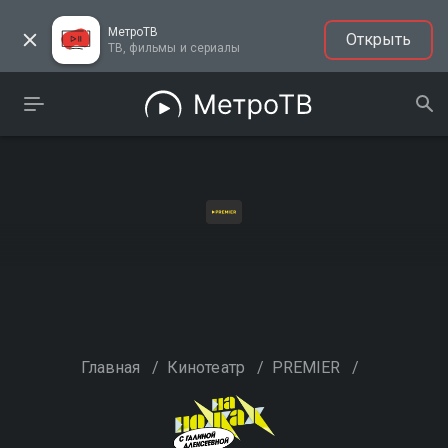
МетроТВ
Открыть
ТВ, фильмы и сериалы
Главная
/
Кинотеатр
/
PREMIER
/