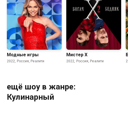
Модные игры
Мистер X
2022, Россия, Реалити
2022, Россия, Реалити
2
ещё шоу в жанре:
Кулинарный