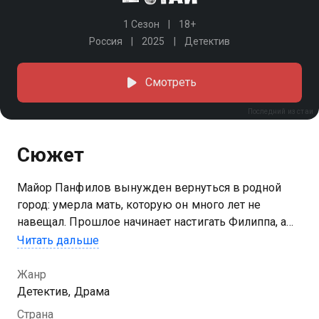
1 Сезон
18+
Россия
2025
Детектив
Смотреть
Последний из стаи
Сюжет
Майор Панфилов вынужден вернуться в родной
город: умерла мать, которую он много лет не
навещал. Прошлое начинает настигать Филиппа, а
подавленные чувства и воспоминания — выходить
Читать дальше
наружу. Неожиданная гибель бывшей
возлюбленной застает Панфилова врасплох. Он
Жанр
начинает расследование, но ненависть к системе не
Детектив, Драма
позволяет ему работать сообща с местной
Страна