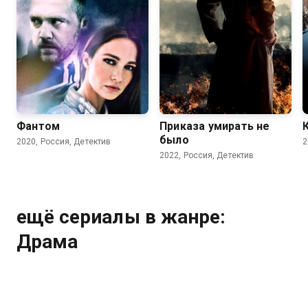
7.2
6.6
Фантом
Приказа умирать не
было
2020, Россия, Детектив
2
2022, Россия, Детектив
ещё сериалы в жанре:
Драма