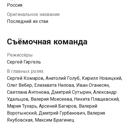
полицией. Оказавшись в тяжелой ситуации, опер-
Россия
одиночка продолжает бороться за правду, чего бы
Оригинальное название
ему это ни стоило.
Последний из стаи
Съёмочная команда
Режиссёры
Сергей Гиргель
В главных ролях
Сергей Комаров, Анатолий Голуб, Кирилл Новицкий,
Олег Вебер, Елизавета Нилова, Иван Оганесян,
Светлана Антонова, Дмитрий Сутырин, Александр
Удальцов, Валерия Моисеева, Никита Плащевский,
Мария Тухарь, Арсений Багиров, Валерий
Воротынский, Дмитрий Гурбанович, Валерия
Якубовская, Максим Брагинец