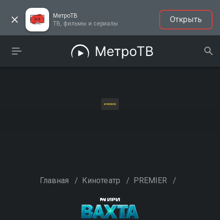
МетроТВ
Открыть
ТВ, фильмы и сериалы
Главная
/
Кинотеатр
/
PREMIER
/