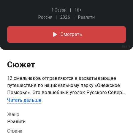
1 Сезон
16+
Россия
2026
Реалити
Смотреть
Вахта
Сюжет
12 смельчаков отправляются в захватывающее
путешествие по национальному парку «Онежское
Поморье». Это волшебный уголок Русского Севера,
где природа дышит легендами, а традиции живут в
Читать дальше
каждом камне и дереве. Участников ждут
непростые испытания на выносливость и
Жанр
командную работу. Они будут осваивать
Реалити
бескрайние просторы, чтобы заработать деньги и
Страна