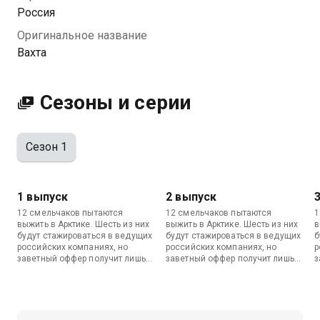
доказать свою стойкость. Лишь шестеро попадут
Россия
во второй тур и отправятся в суровую, но
Оригинальное название
притягательную Мурманскую область, где их ждут
Вахта
стажировки в ведущих российских компаниях. Но
заветный оффер получит только один: тот, кто
сможет побороть эгоизм и научится думать, а не
Сезоны и серии
только работать руками.
Сезон 1
1 выпуск
2 выпуск
12 смельчаков пытаются
12 смельчаков пытаются
1
выжить в Арктике. Шесть из них
выжить в Арктике. Шесть из них
в
будут стажироваться в ведущих
будут стажироваться в ведущих
б
российских компаниях, но
российских компаниях, но
р
заветный оффер получит лишь
заветный оффер получит лишь
з
один.
один.
о