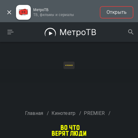
МетроТВ
Открыть
ТВ, фильмы и сериалы
Главная
/
Кинотеатр
/
PREMIER
/