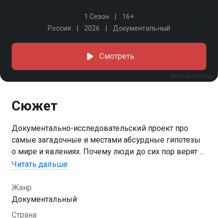
1 Сезон
16+
Россия
2026
Документальный
Смотреть
Во что верят люди
Сюжет
Документально-исследовательский проект про
самые загадочные и местами абсурдные гипотезы
о мире и явлениях. Почему люди до сих пор верят в
йети, мировые океаны, спрятанные под землей,
Читать дальше
таинственные библиотеки и мировые заговоры? На
эти и другие вопросы ответят любители верить в
Жанр
невероятное.
Документальный
Страна