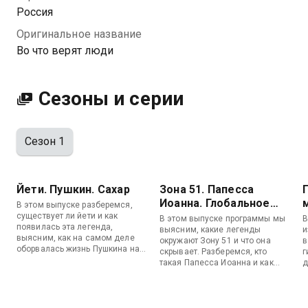
Россия
Оригинальное название
Во что верят люди
Сезоны и серии
Сезон 1
Йети. Пушкин. Сахар
Зона 51. Папесса
Иоанна. Глобальное
В этом выпуске разберемся,
потепление
существует ли йети и как
В этом выпуске программы мы
В
появилась эта легенда,
выясним, какие легенды
и
выясним, как на самом деле
окружают Зону 51 и что она
в
оборвалась жизнь Пушкина на
скрывает. Разберемся, кто
г
дуэли, а также узнаем, может
такая Папесса Иоанна и как
д
ли обычный сахар незаметно
женщине удалось занять
Т
влиять на наши решения.
престол Папы Римского, а также
у
узнаем, действительно ли
о
нашей планете грозит
С