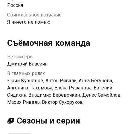
найти Настю, герой начинает собственное
Россия
расследование. Каждый новый шаг к правде — это
Оригинальное название
шаг к пропасти, каждое новое воспоминание — это
Я ничего не помню
ответ на вопрос, кем на самом деле является Макс.
Съёмочная команда
Режиссёры
Дмитрий Власкин
В главных ролях
Юрий Кузнецов, Антон Риваль, Анна Бегунова,
Ангелина Пахомова, Елена Руфанова, Евгений
Сидихин, Владимир Веревочкин, Денис Самойлов,
Мария Риваль, Виктор Сухоруков
Сезоны и серии