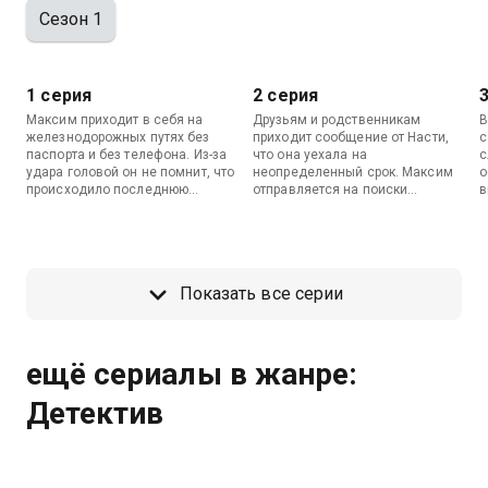
Сезон 1
1 серия
2 серия
Максим приходит в себя на
Друзьям и родственникам
В
железнодорожных путях без
приходит сообщение от Насти,
с
паспорта и без телефона. Из-за
что она уехала на
с
удара головой он не помнит, что
неопределенный срок. Максим
о
происходило последнюю
отправляется на поиски
в
неделю. Вернувшись домой,
девушки и встречает одного из
с
Максим обнаруживает, что его
ее бывших, который может что-
о
девушка Настя куда-то исчезла.
то знать про нее.
н
А
Показать все серии
ещё сериалы в жанре:
Детектив