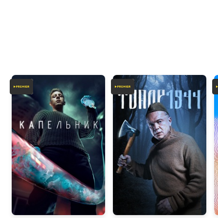
7.8
7.2
6.7