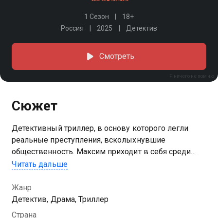
1 Сезон
18+
Россия
2025
Детектив
Смотреть
Я ничего не помню
Сюжет
Детективный триллер, в основу которого легли
реальные преступления, всколыхнувшие
общественность. Максим приходит в себя среди
железнодорожных путей и понимает, что потерял
Читать дальше
память. Все, что он помнит, — возлюбленную Настю,
к которой хочет вернуться. Но оказывается, что
Жанр
девушка бесследно исчезла, и никто не знает, где
Детектив, Драма, Триллер
она. Чтобы восстановить события последних дней и
Страна