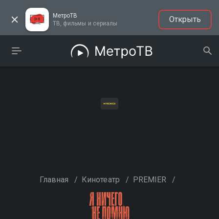
МетроТВ
Открыть
ТВ, фильмы и сериалы
Главная
/
Кинотеатр
/
PREMIER
/