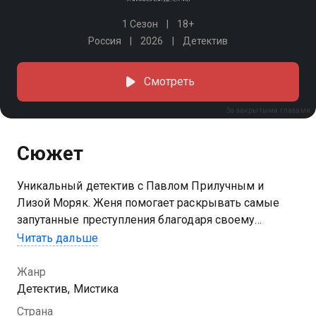
1 Сезон
18+
Россия
2026
Детектив
Смотреть
За закрытыми глазами
Сюжет
Уникальный детектив с Павлом Прилучным и
Лизой Моряк. Женя помогает раскрывать самые
запутанные преступления благодаря своему
удивительному дару: ей снятся провидческие сны в
Читать дальше
местах, где кто-то умер. Привлекший ее к работе в
полиции капитан Макаров полагает, что это великий
Жанр
дар. Однако сама девушка считает свою
Детектив, Мистика
способность проклятием. Жене предстоит
Страна