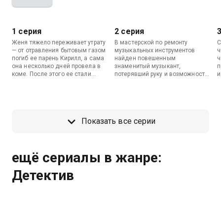
1 серия
2 серия
Женя тяжело переживает утрату
В мастерской по ремонту
С
— от отравления бытовым газом
музыкальных инструментов
ч
погиб ее парень Кирилл, а сама
найден повешенным
ч
она несколько дней провела в
знаменитый музыкант,
п
коме. После этого ее стали
потерявший руку и возможность
и
мучить кошмары — в своих снах
играть. Макаров снова
у
она видит умерших людей.
привлекает Женю к
ф
Следователь Макаров, узнав об
расследованию, но увиденное
п
этом даре, просит о помощи. В
ею во сне лишь больше
е
собственной квартире найден
запутывает следствие.
у
Показать все серии
мертвым бизнесмен, а под
н
подозрение попадают жена,
с
партнер и служащий убитого.
и
ещё сериалы в жанре:
Детектив