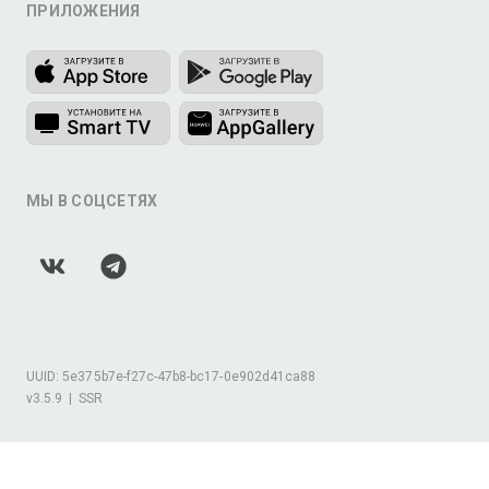
ПРИЛОЖЕНИЯ
МЫ В СОЦСЕТЯХ
UUID: 5e375b7e-f27c-47b8-bc17-0e902d41ca88
v3.5.9
|
SSR