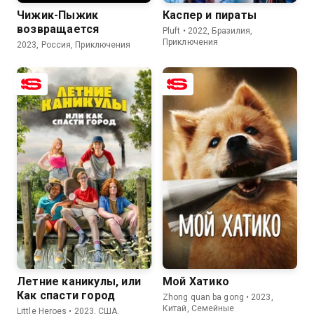
Чижик-Пыжик
Каспер и пираты
возвращается
Pluft • 2022, Бразилия,
Приключения
2023, Россия, Приключения
6.9
6.0
8.6
7.2
Летние каникулы, или
Мой Хатико
Как спасти город
Zhong quan ba gong • 2023,
Китай, Семейные
Little Heroes • 2023, США,