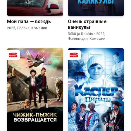
6.5
3.6
5.9
5.5
Мой папа — вождь
Очень странные
каникулы
2022, Россия, Комедии
Räkä ja Roiskis • 2023,
Финляндия, Комедии
7.3
5.5
6.4
5.2