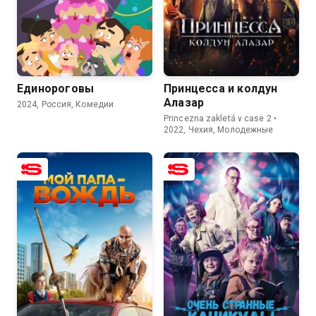
8.2
7.0
6.4
Единороговы
Принцесса и колдун
Алазар
2024, Россия, Комедии
Princezna zakletá v case 2 •
2022, Чехия, Молодежные