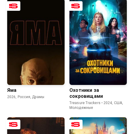
7.5
4.8
7.2
5.6
Яма
Охотники за
сокровищами
2026, Россия, Драмы
Treasure Trackers • 2024, США,
Молодежные