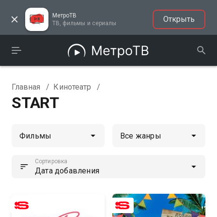
МетроТВ
Открыть
ТВ, фильмы и сериалы
Главная
/
Кинотеатр
/
START
Сортировка