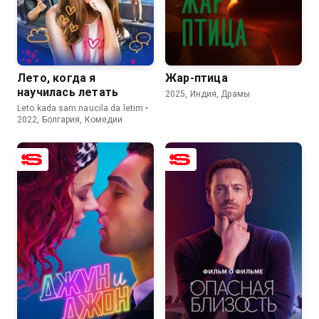
7.5
7.9
7.4
7.3
Лето, когда я
Жар-птица
научилась летать
2025, Индия, Драмы
Leto kada sam naucila da letim •
2022, Болгария, Комедии
6.8
5.1