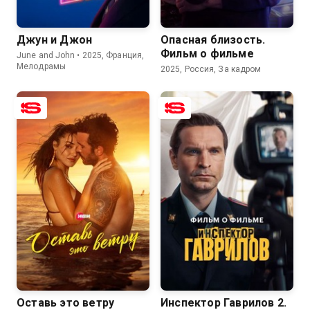
Джун и Джон
Опасная близость.
Фильм о фильме
June and John • 2025, Франция,
Мелодрамы
2025, Россия, За кадром
7.5
5.9
8.3
Оставь это ветру
Инспектор Гаврилов 2.