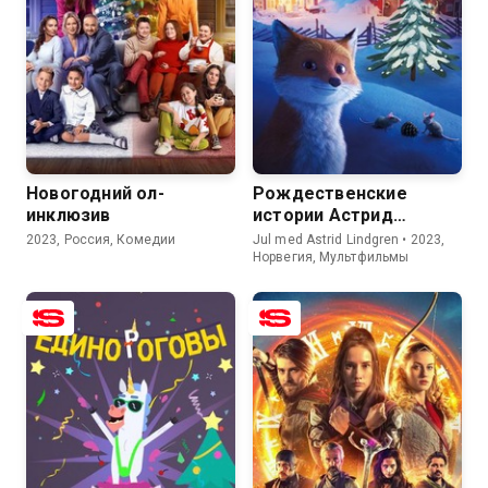
6.8
4.3
8.0
6.6
Новогодний ол-
Рождественские
инклюзив
истории Астрид
Линдгрен
2023, Россия, Комедии
Jul med Astrid Lindgren • 2023,
Норвегия, Мультфильмы