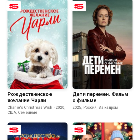
6.2
4.9
Рождественское
Дети перемен. Фильм
желание Чарли
о фильме
Charlie's Christmas Wish • 2020,
2025, Россия, За кадром
США, Семейные