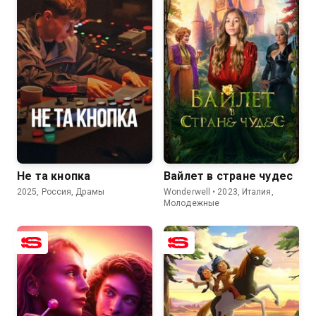
7.0
6.3
5.9
5.8
Не та кнопка
Вайлет в стране чудес
2025, Россия, Драмы
Wonderwell • 2023, Италия,
Молодежные