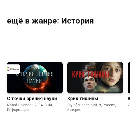
ещё в жанре: История
С точки зрения науки
Крик тишины
Naked Science • 2004, США,
Cry of silence • 2019, Россия,
2
Информация
История