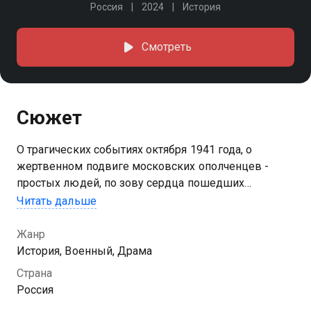
Россия
2024
История
Смотреть
Сюжет
О трагических событиях октября 1941 года, о
жертвенном подвиге московских ополченцев -
простых людей, по зову сердца пошедших
защищать свой город, и практически полностью
Читать дальше
полегших в катастрофе "Вяземского котла"
Жанр
Посмотреть онлайн 1 сезон сериала По зову сердца
История, Военный, Драма
вы можете совершенно бесплатно в хорошем HD
Страна
качестве на МетроТВ
Россия