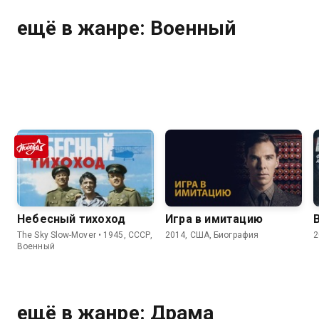
ещё в жанре: Военный
Небесный тихоход
Игра в имитацию
The Sky Slow-Mover • 1945, СССР,
2014, США, Биография
2
Военный
ещё в жанре: Драма