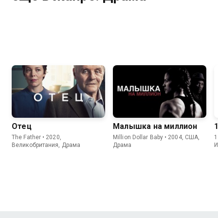
Отец
Малышка на миллион
The Father • 2020,
Million Dollar Baby • 2004, США,
1
Великобритания, Драма
Драма
И