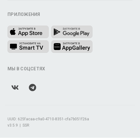
ПРИЛОЖЕНИЯ
МЫ В СОЦСЕТЯХ
UUID: 625facaa-c9a0-4710-8351-cfa7b051f26a
v3.5.9
|
SSR