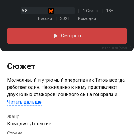
5.8
1 Сезон
18+
Россия
2021
Комедия
Смотреть
Напарники (сезон 1)
Сюжет
Молчаливый и угрюмый оперативник Титов всегда
работает один. Неожиданно к нему приставляют
двух юных стажеров: ленивого сына генерала и
вчерашнюю выпускницу с синдромом отличницы.
Читать дальше
Отказаться от свалившихся на его голову ребят
Титову не удается, хотя они постоянно попадают в
Жанр
разные передряги. Более того, оперативник несет
Комедия, Детектив
за них ответственность и успевает многому
Страна