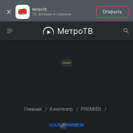
МетроТВ
Открыть
ТВ, фильмы и сериалы
Главная
/
Кинотеатр
/
PREMIER
/