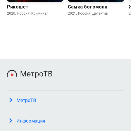
Рикошет
Самка богомола
2020, Россия, Криминал
2021, Россия, Детектив
2
МетроТВ
Информация