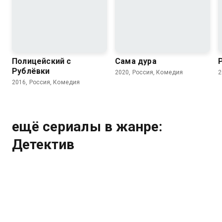
7.9
7.2
7.4
Полицейский с
Сама дура
Рублёвки
2020, Россия, Комедия
2
2016, Россия, Комедия
ещё сериалы в жанре:
Детектив