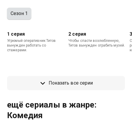
Сезон 1
1 серия
2 серия
Угрюмый оперативник Титов
Чтобы спасти возлюбленную,
С
вынужден работать со
Титов вынужден ограбить музей.
р
стажерами.
к
Показать все серии
ещё сериалы в жанре:
Комедия