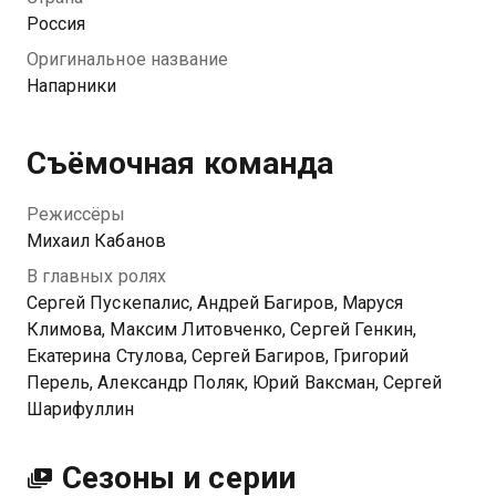
научиться у никудышных напарников.
Россия
Оригинальное название
Посмотреть онлайн 1 сезон сериала Напарники вы
Напарники
можете совершенно бесплатно в хорошем HD
качестве на МетроТВ
Съёмочная команда
Режиссёры
Михаил Кабанов
В главных ролях
Сергей Пускепалис, Андрей Багиров, Маруся
Климова, Максим Литовченко, Сергей Генкин,
Екатерина Стулова, Сергей Багиров, Григорий
Перель, Александр Поляк, Юрий Ваксман, Сергей
Шарифуллин
Сезоны и серии