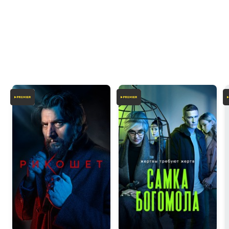
6.5
7.5
7.9
6.5