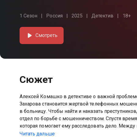
1 Сезон
Россия
2025
Детектив
18+
Смотреть
Сюжет
Алексей Комашко в детективе о важной проблем
Захарова становится жертвой телефонных мошенни
в больницу. Чтобы найти и наказать преступников
отдел по борьбе с мошенничеством. Спустя время 
которая помогает ему расследовать дело. Между 
неприятную правду о новой возлюбленной, котор
Читать дальше