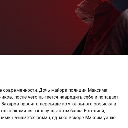
е современности. Дочь майора полиции Максима
ков, после чего пытается навредить себе и попадает
, Захаров просит о переводе из уголовного розыска в
он знакомится с консультантом банка Евгенией,
ними начинается роман, однако вскоре Максим узнает
ая может разрушить всю его жизнь.