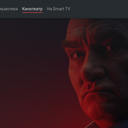
льмотека
Кинотеатр
На Smart TV