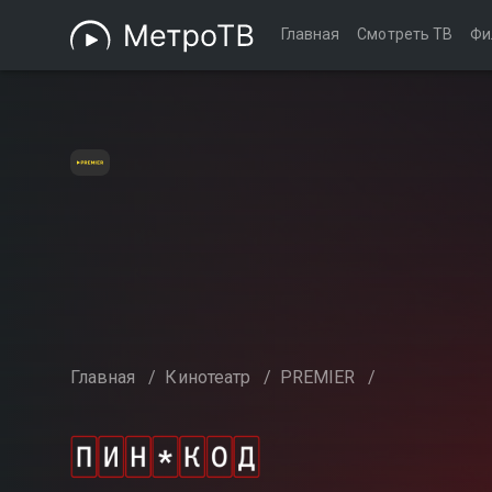
Главная
Смотреть ТВ
Фи
Главная
/
Кинотеатр
/
PREMIER
/