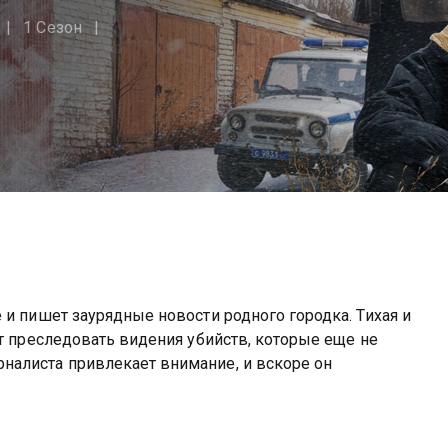
1 Сезон
 и пишет заурядные новости родного городка. Тихая и
ют преследовать видения убийств, которые еще не
алиста привлекает внимание, и вскоре он
 в Рыбинске вы можете совершенно бесплатно в