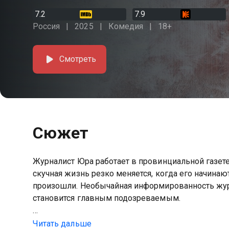
7.2
7.9
Россия
2025
Комедия
18+
Смотреть
Сюжет
Журналист Юра работает в провинциальной газете
скучная жизнь резко меняется, когда его начина
произошли. Необычайная информированность журн
становится главным подозреваемым.
Посмотреть онлайн 1 сезон сериала Подслушано
Читать дальше