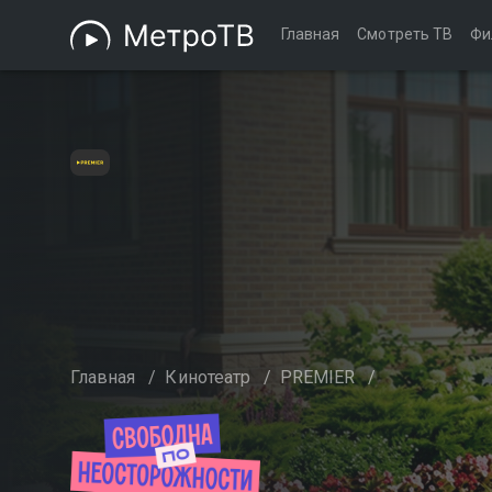
Главная
Смотреть ТВ
Фи
Главная
/
Кинотеатр
/
PREMIER
/