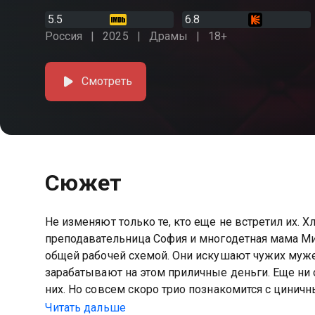
5.5
6.8
Россия
2025
Драмы
18+
Смотреть
Сюжет
Не изменяют только те, кто еще не встретил их.
преподавательница София и многодетная мама Ми
общей рабочей схемой. Они искушают чужих муже
зарабатывают на этом приличные деньги. Еще ни о
них. Но совсем скоро трио познакомится с циничн
отомстить искусительницам за собственную ошиб
Читать дальше