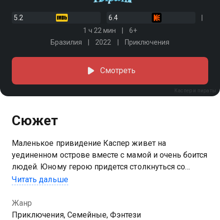
5.2
6.4
1 ч 22 мин
6+
Бразилия
2022
Приключения
Смотреть
Каспер и пираты
Сюжет
Маленькое привидение Каспер живет на
уединенном острове вместе с мамой и очень боится
людей. Юному герою придется столкнуться со
своими страхами, спасая девочку Марибель от
Читать дальше
кровожадного пирата по прозвищу Деревянная
Нога. Призраку и героине предстоит выстроить
Жанр
дружбу между живыми и мертвыми и отправиться
Приключения, Семейные, Фэнтези