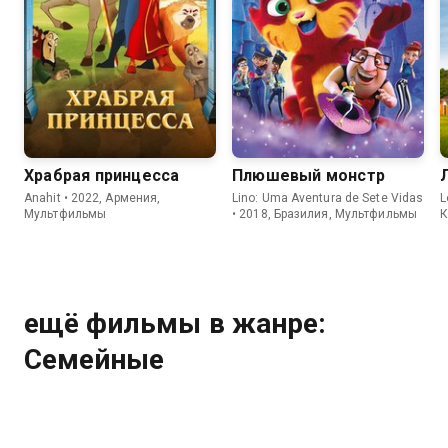
8.0
6.6
6.5
5.6
Храбрая принцесса
Плюшевый монстр
Anahit • 2022, Армения,
Lino: Uma Aventura de Sete Vidas
L
Мультфильмы
• 2018, Бразилия, Мультфильмы
К
ещё фильмы в жанре:
Семейные