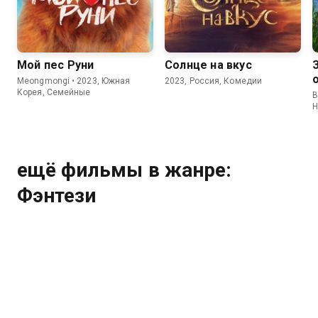
7.9
6.7
7.1
5.9
Мой пес Руни
Солнце на вкус
Meongmongi • 2023, Южная
2023, Россия, Комедии
Корея, Семейные
B
Н
ещё фильмы в жанре:
Фэнтези