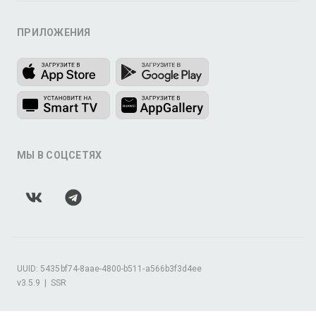
ПРИЛОЖЕНИЯ
МЫ В СОЦСЕТЯХ
UUID: 5435bf74-8aae-4800-b511-a566b3f3d4ee
v3.5.9
|
SSR