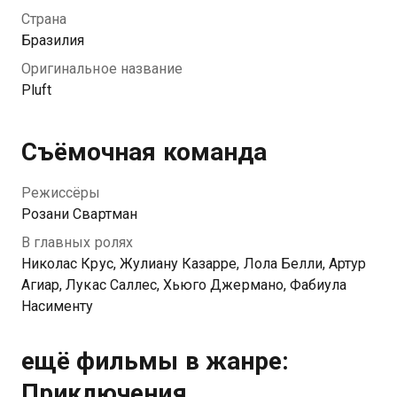
в рискованное приключение. Семейное фэнтези
Страна
основано на знаменитой пьесе латиноамериканской
Бразилия
писательницы Марии Карлы Мачада.
Оригинальное название
Pluft
Съёмочная команда
Режиссёры
Розани Свартман
В главных ролях
Николас Крус, Жулиану Казарре, Лола Белли, Артур
Агиар, Лукас Саллес, Хьюго Джермано, Фабиула
Насименту
ещё фильмы в жанре:
Приключения