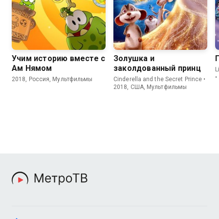
8.4
6.8
4.4
Учим историю вместе с
Золушка и
Ам Нямом
заколдованный принц
L
•
2018, Россия, Мультфильмы
Cinderella and the Secret Prince •
2018, США, Мультфильмы