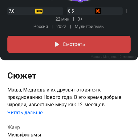
7.0
8.5
22 мин
0+
Россия
2022
Мультфильмы
Смотреть
Маша и Медведь: 12 месяцев
Сюжет
Маша, Медведь и их друзья готовятся к
празднованию Нового года. В это время добрые
чародеи, известные миру как 12 месяцев,
собираются чтобы зарядить своей силой
Читать дальше
волшебный жезл, берегущий природу от хаоса.
Кажется, что этим двум историям не суждено
Жанр
пересечься. Однако все идет не по плану, когда
Мультфильмы