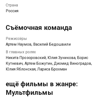
девочка случайно знакомится с Январем, самым
Страна
младшим из волшебников.
Россия
Съёмочная команда
Режиссёры
Артем Наумов, Василий Бедошвили
В главных ролях
Никита Прозоровский, Юлия Зуникова, Борис
Кутневич, Артем Божутин, Диомид Виноградов,
Юлия Яблонская, Лариса Брохман
ещё фильмы в жанре:
Мультфильмы