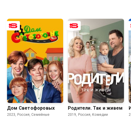
6.2
8.2
7.1
8.3
Дом Светофоровых
Родители. Так и живем
2023, Россия, Семейные
2019, Россия, Комедии
2