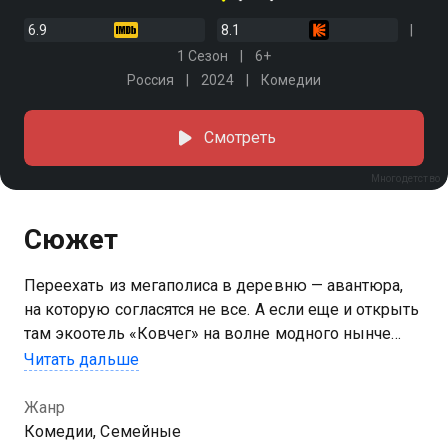
6.9
8.1
1 Сезон
6+
Россия
2024
Комедии
Смотреть
Многодетство
Сюжет
Переехать из мегаполиса в деревню — авантюра,
на которую согласятся не все. А если еще и открыть
там экоотель «Ковчег» на волне модного нынче
внутреннего туризма? Именно так поступает
Читать дальше
большая семья Герасимовых. В колоритном
Завражье архитектор Павел вместе с женой и
Жанр
детьми реставрируют заброшенные дома, приводят
Комедии, Семейные