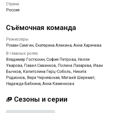
в порядок территорию и завлекают в гостиницу
Страна
новых клиентов — хотя с ними, конечно, будет
Россия
непросто! Но еще сложнее устоять перед
заманчивым предложением инвестора выкупить
семейный отель, в который Герасимовы вложили
Съёмочная команда
столько сил.
Режиссёры
Роман Самгин, Екатерина Аликина, Анна Харичева
В главных ролях
Владимир Гостюхин, София Петрова, Нелли
Уварова, Павел Савинков, Полина Лазарева, Иван
Бычков, Капитолина Герц-Соболь, Никита
Родионов, Вера Чернявская, Матвей Шеремет,
Надежда Бабкина, Анна Каменкова
Сезоны и серии