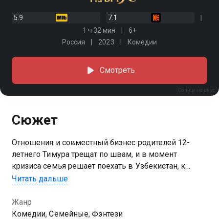
5.9
7.1
1 ч 32 мин
6+
Россия
2023
Комедии
Смотреть
Солнце на вкус
Сюжет
Отношения и совместный бизнес родителей 12-
летнего Тимура трещат по швам, и в момент
кризиса семья решает поехать в Узбекистан, к
дедушке, чтобы сменить обстановку. Среди вещей
Читать дальше
старика мальчик находит необычный драгоценный
медальон. Чтобы выручить родных, дед и внук едут
Жанр
в Ташкент для продажи находки. Но первая поездка
Комедии, Семейные, Фэнтези