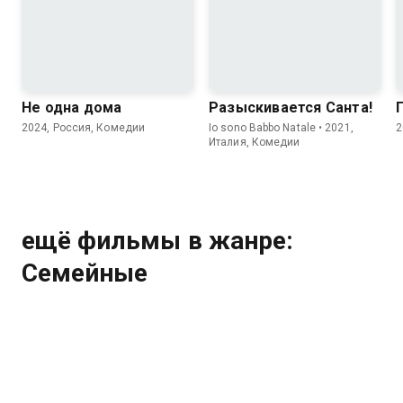
7.6
3.2
6.9
6.2
Не одна дома
Разыскивается Санта!
2024, Россия, Комедии
Io sono Babbo Natale • 2021,
2
Италия, Комедии
ещё фильмы в жанре:
Семейные