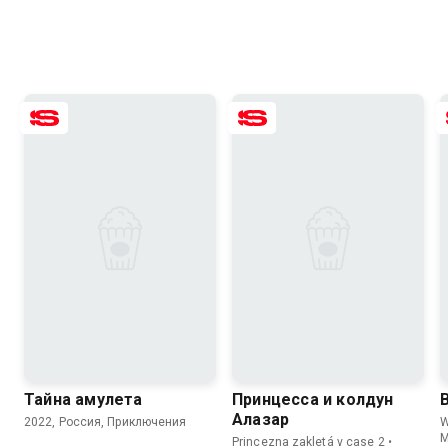
6.3
3.9
7.0
6.4
Тайна амулета
Принцесса и колдун
Алазар
2022, Россия, Приключения
W
М
Princezna zakletá v case 2 •