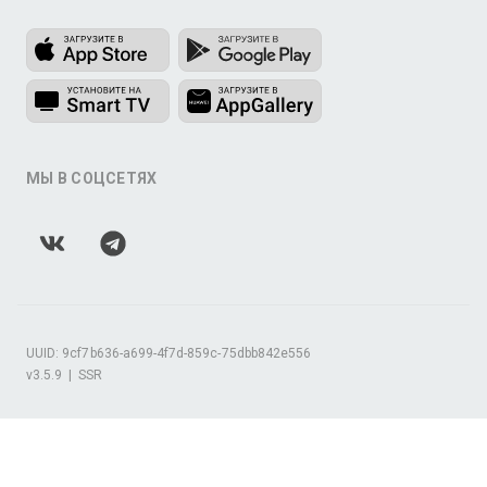
МЫ В СОЦСЕТЯХ
UUID: 9cf7b636-a699-4f7d-859c-75dbb842e556
v3.5.9
|
SSR