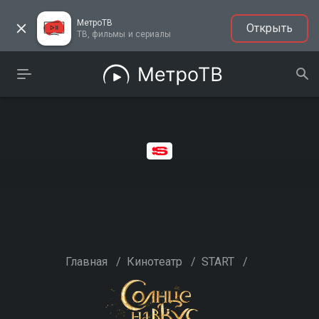
МетроТВ
Открыть
ТВ, фильмы и сериалы
Главная
/
Кинотеатр
/
START
/