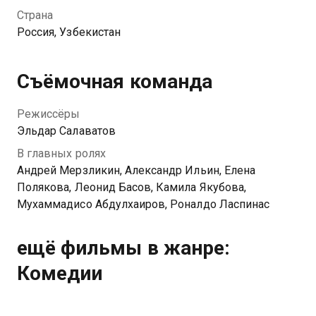
оборачивается головокружительным
Страна
приключением по Востоку. Героям предстоит
Россия, Узбекистан
отыскать легендарные сокровища бухарского
эмира и столкнуться со злодеем, мечтающим
изменить историю.
Съёмочная команда
Режиссёры
Эльдар Салаватов
В главных ролях
Андрей Мерзликин, Александр Ильин, Елена
Полякова, Леонид Басов, Камила Якубова,
Мухаммадисо Абдулхаиров, Роналдо Ласпинас
ещё фильмы в жанре:
Комедии