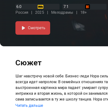
6.0
7.1
Россия
2025
Мелодрамы
18+
Смотреть
Сюжет
Шаг навстречу новой себе. Бизнес-леди Нора силь
всегда идет напролом. В семейных отношениях т
выстроенная картинка мира падает: умирает супру
интрижка и вторая жизнь, в которой он занимался
сама записывается в ту же школу танцев. Нора о
мир, занятия дают ей шанс лучше понять себя. Но
Читать дальше