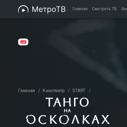
Главная
Смотреть ТВ
Фи
Главная
/
Кинотеатр
/
START
/