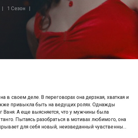
1 Сезон
на в своем деле. В переговорах она дерзкая, хваткая и
акже привыкла быть на ведущих ролях. Однажды
г Ваня. А еще выясняется, что у мужчины была
 танго. Пытаясь разобраться в мотивах любимого, она
ткрывает для себя новый, неизведанный чувственный
 удастся ли ей сбежать от призраков прошлого?