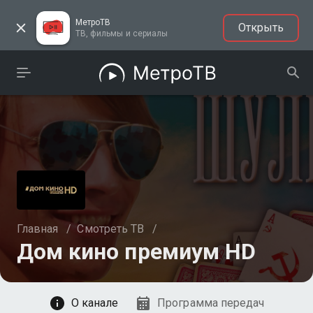
МетроТВ
Открыть
ТВ, фильмы и сериалы
Главная
/
Смотреть ТВ
/
Дом кино премиум HD
Смотреть
О канале
Программа передач