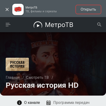
МетроТВ
Открыть
ТВ, фильмы и сериалы
Главная
/
Смотреть ТВ
/
Русская история HD
Смотреть
О канале
Программа передач