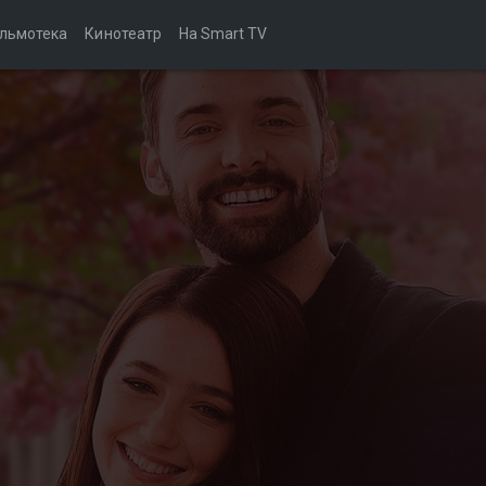
льмотека
Кинотеатр
На Smart TV