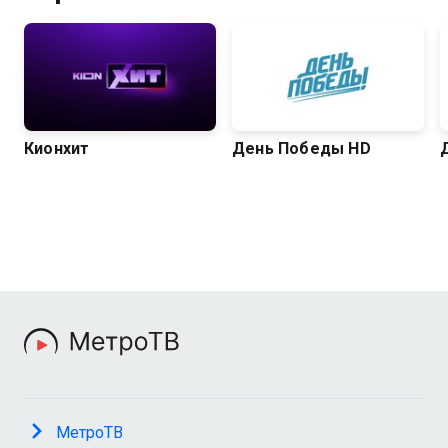
Кионхит
День Победы HD
МетроТВ