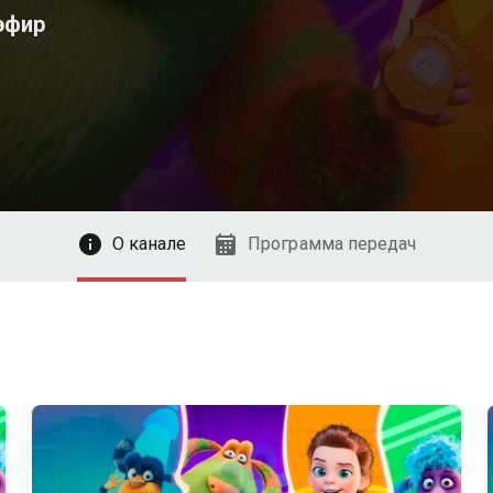
эфир
О канале
Программа передач