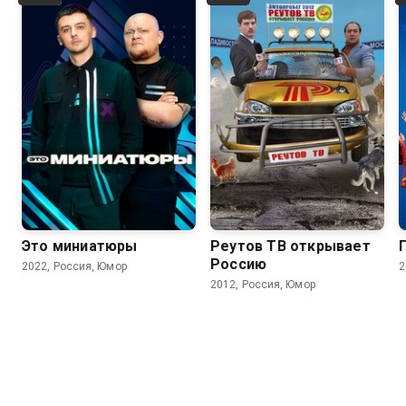
6.6
Это миниатюры
Реутов ТВ открывает
Россию
2022, Россия, Юмор
2
2012, Россия, Юмор