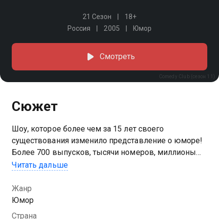
21 Сезон
18+
Россия
2005
Юмор
Смотреть
Comedy Club (сезон 11)
Сюжет
Шоу, которое более чем за 15 лет своего
существования изменило представление о юморе!
Более 700 выпусков, тысячи номеров, миллионы
шуток и зрителей по всему миру. Comedy Club — это
Читать дальше
всегда актуальные темы, эксперименты с юмором
и топовые гости. Смотрите и смейтесь вместе с
Жанр
любимыми резидентами!
Юмор
Страна