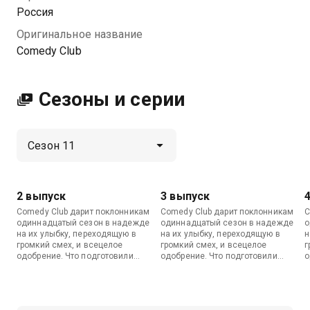
Посмотреть онлайн 11 сезон сериала Comedy Club
Россия
вы можете совершенно бесплатно в хорошем HD
Оригинальное название
качестве на МетроТВ
Comedy Club
Сезоны и серии
2 выпуск
3 выпуск
Comedy Club дарит поклонникам
Comedy Club дарит поклонникам
C
одиннадцатый сезон в надежде
одиннадцатый сезон в надежде
о
на их улыбку, переходящую в
на их улыбку, переходящую в
н
громкий смех, и всецелое
громкий смех, и всецелое
г
одобрение. Что подготовили
одобрение. Что подготовили
о
резиденты в этот раз, лучше
резиденты в этот раз, лучше
р
увидеть самому. А потом еще
увидеть самому. А потом еще
у
несколько раз услышать и
несколько раз услышать и
н
рассказать друзьям.
рассказать друзьям.
р