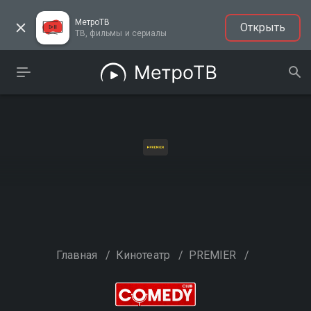
МетроТВ
Открыть
ТВ, фильмы и сериалы
Главная
/
Кинотеатр
/
PREMIER
/