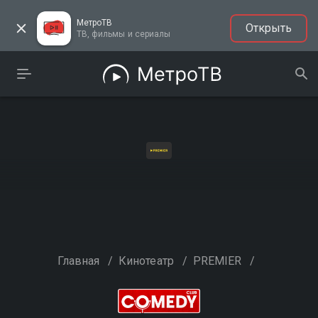
МетроТВ
Открыть
ТВ, фильмы и сериалы
Главная
/
Кинотеатр
/
PREMIER
/