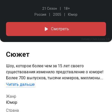
21 Сезон
18+
Россия
2005
Юмор
Смотреть
Comedy Club (сезон 14)
Сюжет
Шоу, которое более чем за 15 лет своего
существования изменило представление о юморе!
Более 700 выпусков, тысячи номеров, миллионы
шуток и зрителей по всему миру. Comedy Club — это
Читать дальше
всегда актуальные темы, эксперименты с юмором
и топовые гости. Смотрите и смейтесь вместе с
Жанр
любимыми резидентами!
Юмор
Страна