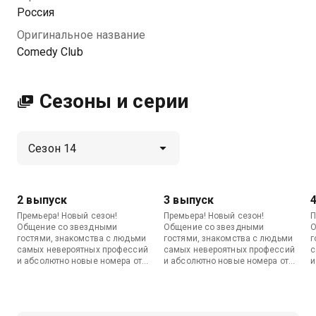
Посмотреть онлайн 14 сезон сериала Comedy Club
Россия
вы можете совершенно бесплатно в хорошем HD
Оригинальное название
качестве на МетроТВ
Comedy Club
Сезоны и серии
2 выпуск
3 выпуск
Премьера! Новый сезон!
Премьера! Новый сезон!
П
Общение со звездными
Общение со звездными
О
гостями, знакомства с людьми
гостями, знакомства с людьми
г
самых невероятных профессий
самых невероятных профессий
с
и абсолютно новые номера от
и абсолютно новые номера от
и
всех топовых резидентов
всех топовых резидентов
в
Comedy Club.
Comedy Club.
C