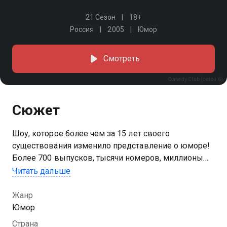
21 Сезон
18+
Россия
2005
Юмор
Смотреть
Comedy Club (сезон 6)
Сюжет
Шоу, которое более чем за 15 лет своего
существования изменило представление о юморе!
Более 700 выпусков, тысячи номеров, миллионы
шуток и зрителей по всему миру. Comedy Club — это
Читать дальше
всегда актуальные темы, эксперименты с юмором
и топовые гости. Смотрите и смейтесь вместе с
Жанр
любимыми резидентами!
Юмор
Страна