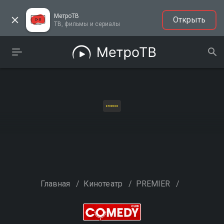
МетроТВ
Открыть
ТВ, фильмы и сериалы
Главная
/
Кинотеатр
/
PREMIER
/