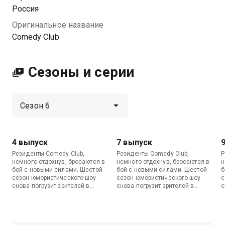
Посмотреть онлайн 6 сезон сериала Comedy Club вы
Россия
можете совершенно бесплатно в хорошем HD
Оригинальное название
качестве на МетроТВ
Comedy Club
Сезоны и серии
4 выпуск
7 выпуск
Резиденты Comedy Club,
Резиденты Comedy Club,
Р
немного отдохнув, бросаются в
немного отдохнув, бросаются в
н
бой с новыми силами. Шестой
бой с новыми силами. Шестой
б
сезон юмористического шоу
сезон юмористического шоу
с
снова погрузит зрителей в
снова погрузит зрителей в
с
атмосферу праздника и
атмосферу праздника и
а
безудержного веселья.
безудержного веселья.
б
Команда шутников жжет как
Команда шутников жжет как
К
никогда и выдает хохмы одну
никогда и выдает хохмы одну
н