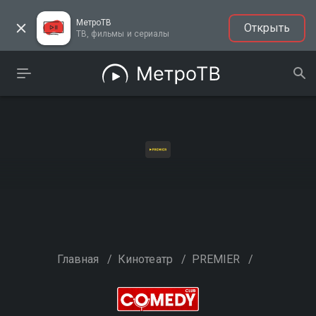
МетроТВ
Открыть
ТВ, фильмы и сериалы
Главная
/
Кинотеатр
/
PREMIER
/