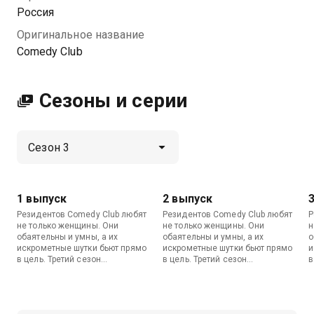
Посмотреть онлайн 3 сезон сериала Comedy Club вы
Россия
можете совершенно бесплатно в хорошем HD
Оригинальное название
качестве на МетроТВ
Comedy Club
Сезоны и серии
1 выпуск
2 выпуск
Резидентов Comedy Club любят
Резидентов Comedy Club любят
Р
не только женщины. Они
не только женщины. Они
н
обаятельны и умны, а их
обаятельны и умны, а их
о
искрометные шутки бьют прямо
искрометные шутки бьют прямо
и
в цель. Третий сезон
в цель. Третий сезон
в
продолжает радовать
продолжает радовать
п
поклонников юмора без правил
поклонников юмора без правил
п
и дарит им возможность снова
и дарит им возможность снова
и
смеяться до потери сознания.
смеяться до потери сознания.
с