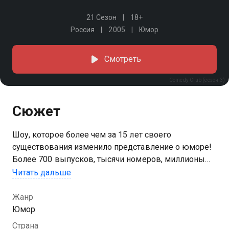
21 Сезон
18+
Россия
2005
Юмор
Смотреть
Comedy Club (сезон 3)
Сюжет
Шоу, которое более чем за 15 лет своего
существования изменило представление о юморе!
Более 700 выпусков, тысячи номеров, миллионы
шуток и зрителей по всему миру. Comedy Club — это
Читать дальше
всегда актуальные темы, эксперименты с юмором
и топовые гости. Смотрите и смейтесь вместе с
Жанр
любимыми резидентами!
Юмор
Страна