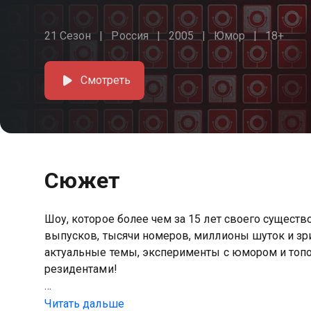
21 Сезон
Россия
2005
Юмор
18+
Смотреть
Сюжет
Шоу, которое более чем за 15 лет своего сущест
выпусков, тысячи номеров, миллионы шуток и зри
актуальные темы, эксперименты с юмором и топо
резидентами!
Посмотреть онлайн 17 сезон сериала Comedy Clu
Читать дальше