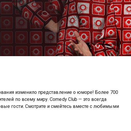
вования изменило представление о юморе! Более 700
телей по всему миру. Comedy Club — это всегда
вые гости. Смотрите и смейтесь вместе с любимыми
b вы можете совершенно бесплатно в хорошем HD