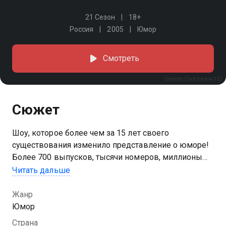
21 Сезон
18+
Россия
2005
Юмор
Смотреть
Comedy Club (сезон 15)
Сюжет
Шоу, которое более чем за 15 лет своего
существования изменило представление о юморе!
Более 700 выпусков, тысячи номеров, миллионы
шуток и зрителей по всему миру. Comedy Club — это
Читать дальше
всегда актуальные темы, эксперименты с юмором
и топовые гости. Смотрите и смейтесь вместе с
Жанр
любимыми резидентами!
Юмор
Страна