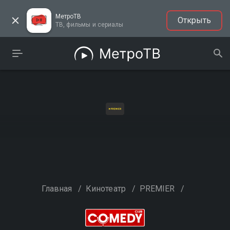
МетроТВ
Открыть
ТВ, фильмы и сериалы
Главная
/
Кинотеатр
/
PREMIER
/