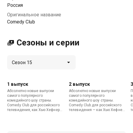
Посмотреть онлайн 15 сезон сериала Comedy Club
Россия
вы можете совершенно бесплатно в хорошем HD
Оригинальное название
качестве на МетроТВ
Comedy Club
Сезоны и серии
1 выпуск
2 выпуск
Абсолютно новые выпуски
Абсолютно новые выпуски
П
самого популярного
самого популярного
в
комедийного шоу страны.
комедийного шоу страны.
к
Comedy Club для российского
Comedy Club для российского
C
телевидения, как Хью Хефнер
телевидения — как Хью Хефнер
т
для Playboy, как серфинг для
для Playboy, как серфинг для
д
Гонолулу и как бриллианты для
Гонолулу и как бриллианты для
Г
Рублевки. Без него уже никак!
Рублевки. Без него уже никак!
Р